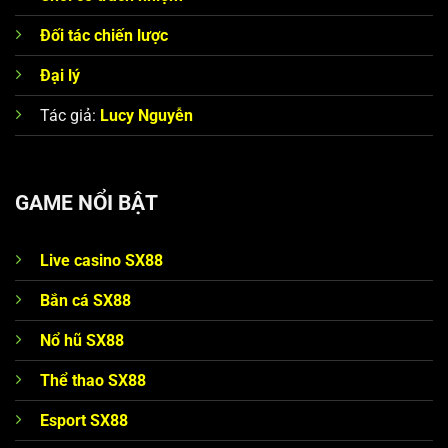
Đối tác chiến lược
Đại lý
Tác giả:
Lucy Nguyễn
GAME NỔI BẬT
Live casino SX88
Bắn cá SX88
Nổ hũ SX88
Thể thao SX88
Esport SX88