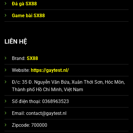
Đá gà SX88
Game bài SX88
LIÊN HỆ
Brand:
SX88
Website:
https://gaytest.nl/
Đ/c: 35 Đ. Nguyễn Văn Bứa, Xuân Thới Sơn, Hóc Môn,
Thành phố Hồ Chí Minh, Việt Nam
Số điện thoại: 0368963523
Email:
contact@gaytest.nl
Zipcode: 700000