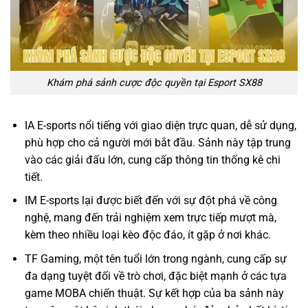
Khám phá sảnh cược độc quyền tại Esport SX88
IA E-sports nổi tiếng với giao diện trực quan, dễ sử dụng,
phù hợp cho cả người mới bắt đầu. Sảnh này tập trung
vào các giải đấu lớn, cung cấp thông tin thống kê chi
tiết.
IM E-sports lại được biết đến với sự đột phá về công
nghệ, mang đến trải nghiệm xem trực tiếp mượt mà,
kèm theo nhiều loại kèo độc đáo, ít gặp ở nơi khác.
TF Gaming, một tên tuổi lớn trong ngành, cung cấp sự
đa dạng tuyệt đối về trò chơi, đặc biệt mạnh ở các tựa
game MOBA chiến thuật. Sự kết hợp của ba sảnh này