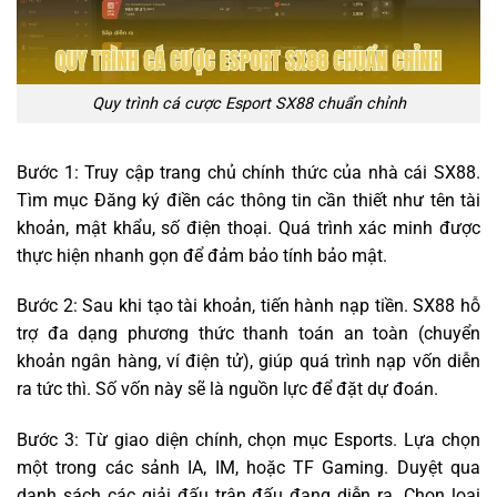
Quy trình cá cược Esport SX88 chuẩn chỉnh
Bước 1: Truy cập trang chủ chính thức của nhà cái SX88.
Tìm mục Đăng ký điền các thông tin cần thiết như tên tài
khoản, mật khẩu, số điện thoại. Quá trình xác minh được
thực hiện nhanh gọn để đảm bảo tính bảo mật.
Bước 2: Sau khi tạo tài khoản, tiến hành nạp tiền. SX88 hỗ
trợ đa dạng phương thức thanh toán an toàn (chuyển
khoản ngân hàng, ví điện tử), giúp quá trình nạp vốn diễn
ra tức thì. Số vốn này sẽ là nguồn lực để đặt dự đoán.
Bước 3: Từ giao diện chính, chọn mục Esports. Lựa chọn
một trong các sảnh IA, IM, hoặc TF Gaming. Duyệt qua
danh sách các giải đấu trận đấu đang diễn ra. Chọn loại