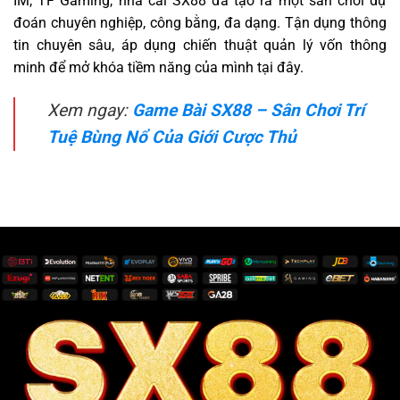
IM, TF Gaming, nhà cái SX88 đã tạo ra một sân chơi dự
đoán chuyên nghiệp, công bằng, đa dạng. Tận dụng thông
tin chuyên sâu, áp dụng chiến thuật quản lý vốn thông
minh để mở khóa tiềm năng của mình tại đây.
Xem ngay:
Game Bài SX88 – Sân Chơi Trí
Tuệ Bùng Nổ Của Giới Cược Thủ