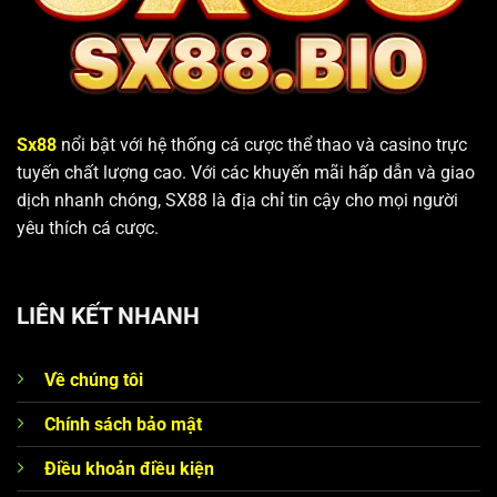
S
x88
nổi bật với hệ thống cá cược thể thao và casino trực
tuyến chất lượng cao. Với các khuyến mãi hấp dẫn và giao
dịch nhanh chóng, SX88 là địa chỉ tin cậy cho mọi người
yêu thích cá cược.
LIÊN KẾT NHANH
Về chúng tôi
Chính sách bảo mật
Điều khoản điều kiện