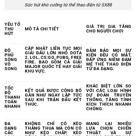
Sức hút khó cưỡng từ thể thao điện tử SX88
YẾU TỐ
GIÁ TRỊ GIA TĂNG
THU
MÔ TẢ CHI TIẾT
CHO NGƯỜI CHƠI
HÚT
CẬP NHẬT LIÊN TỤC MỌI
ĐỘ
ĐẢM BẢO MỌI SỰ
GIẢI ĐẤU LỚN NHỎ DOTA
PHỦ
KIỆN ĐỀU CÓ MẶT,
2, LOL, CS:GO, PUBG, FREE
SÓNG
ĐÁP ỨNG NIỀM ĐAM
FIRE. BAO GỒM CẢ GIẢI
VÔ
MÊ THỂ THAO ĐIỆN
MAJOR QUỐC TẾ HAY GIẢI
SONG
TỬ ĐA DẠNG.
KHU VỰC.
KHÁC BIỆT LỚN SO
TỐC
KẾT QUẢ ĐƯỢC CÔNG BỐ
VỚI CÁC LOẠI HÌNH
ĐỘ
GẦN NHƯ NGAY LẬP TỨC
DỰ ĐOÁN TRUYỀN
THANH
SAU KHI TRẬN ĐẤU KẾT
THỐNG, TĂNG TÍNH
TOÁN
THÚC.
KÍCH THÍCH NHANH
NHANH
CHÓNG.
ĐA
KHÔNG CHỈ CÓ KÈO
MANG LẠI NHIỀU
DẠNG
THẮNG THUA MÀ CÒN CÓ
LỰA CHỌN CHIẾN
CÁC
NHƯ KÈO CHẤP, KÈO
THUẬT VÀ SỰ