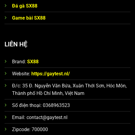
Đá gà SX88
Game bài SX88
LIÊN HỆ
Brand:
SX88
Website:
https://gaytest.nl/
Đ/c: 35 Đ. Nguyễn Văn Bứa, Xuân Thới Sơn, Hóc Môn,
Thành phố Hồ Chí Minh, Việt Nam
Số điện thoại: 0368963523
Email:
contact@gaytest.nl
Zipcode: 700000