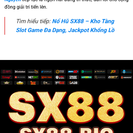
đồng giải trí tiến lên.
Tìm hiểu tiếp:
Nổ Hũ SX88 – Kho Tàng
Slot Game Đa Dạng, Jackpot Khổng Lồ