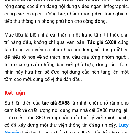
rộng sang các định dạng nội dung video ngắn, infographic,
cùng các công cụ tương tác, nhằm mang đến trải nghiệm
tiếp thu thông tin phong phú hơn cho cộng đồng.
Mục tiêu là biến nhà cái thành một trung tâm tri thức giải
trí hàng đầu, không chỉ qua văn bản.
Tác giả SX88
cũng
tập trung vào việc cá nhân hóa nội dung, sử dụng dữ liệu
để hiểu rõ hơn về sở thích, nhu cầu của từng nhóm người,
từ đó cung cấp những bài viết phù hợp, đúng lúc. Tầm
nhìn này hứa hẹn sẽ đưa nội dung của nền tảng lên một
tầm cao mới, củng cố vị thế dẫn đầu.
Kết luận
Sự hiện diện của
tác giả SX88
là minh chứng rõ ràng cho
cam kết về chất lượng nội dung mà nhà cái SX88 mang lại.
Từ chiến lược SEO vững chắc đến triết lý viết minh bạch,
cô đã xây dựng một thư viện thông tin đáng tin cậy.
Lucy
Nguyễn
tiếp tục là ngọn hải đăng tri thức, dẫn lối cho cộng