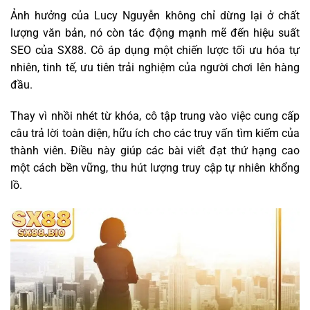
Ảnh hưởng của Lucy Nguyễn không chỉ dừng lại ở chất
lượng văn bản, nó còn tác động mạnh mẽ đến hiệu suất
SEO của SX88. Cô áp dụng một chiến lược tối ưu hóa tự
nhiên, tinh tế, ưu tiên trải nghiệm của người chơi lên hàng
đầu.
Thay vì nhồi nhét từ khóa, cô tập trung vào việc cung cấp
câu trả lời toàn diện, hữu ích cho các truy vấn tìm kiếm của
thành viên. Điều này giúp các bài viết đạt thứ hạng cao
một cách bền vững, thu hút lượng truy cập tự nhiên khổng
lồ.