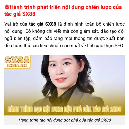
🌸Hành trình phát triển nội dung chiến lược của
tác giả SX88
Vai trò của
tác giả SX88
là định hình toàn bộ chiến lược
nội dung. Cô không chỉ viết mà còn giám sát, đào tạo đội
ngũ biên tập, đảm bảo rằng mọi thông tin được xuất bản
đều tuân thủ các tiêu chuẩn cao nhất về tính xác thực SEO.
Hành trình tạo nội dung đột phá của tác giả SX88