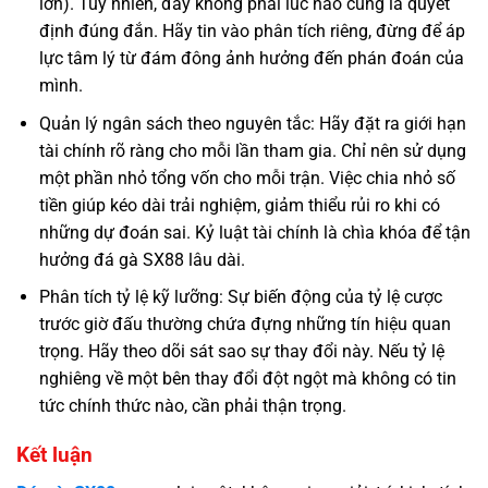
lớn). Tuy nhiên, đây không phải lúc nào cũng là quyết
định đúng đắn. Hãy tin vào phân tích riêng, đừng để áp
lực tâm lý từ đám đông ảnh hưởng đến phán đoán của
mình.
Quản lý ngân sách theo nguyên tắc: Hãy đặt ra giới hạn
tài chính rõ ràng cho mỗi lần tham gia. Chỉ nên sử dụng
một phần nhỏ tổng vốn cho mỗi trận. Việc chia nhỏ số
tiền giúp kéo dài trải nghiệm, giảm thiểu rủi ro khi có
những dự đoán sai. Kỷ luật tài chính là chìa khóa để tận
hưởng đá gà SX88 lâu dài.
Phân tích tỷ lệ kỹ lưỡng: Sự biến động của tỷ lệ cược
trước giờ đấu thường chứa đựng những tín hiệu quan
trọng. Hãy theo dõi sát sao sự thay đổi này. Nếu tỷ lệ
nghiêng về một bên thay đổi đột ngột mà không có tin
tức chính thức nào, cần phải thận trọng.
Kết luận