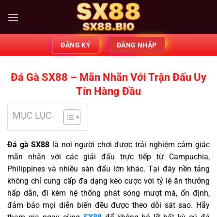
ĐĂNG KÝ
ĐĂNG NHẬP
Đá Gà SX88 – Mãn Nhãn Với Trận Đấu Uy
Tín Hàng Đầu
MỤC LỤC
Đá gà SX88
là nơi người chơi được trải nghiệm cảm giác
mãn nhãn với các giải đấu trực tiếp từ Campuchia,
Philippines và nhiều sàn đấu lớn khác. Tại đây nền tảng
không chỉ cung cấp đa dạng kèo cược với tỷ lệ ăn thưởng
hấp dẫn, đi kèm hệ thống phát sóng mượt mà, ổn định,
đảm bảo mọi diễn biến đều được theo dõi sát sao. Hãy