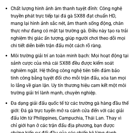
Chất lượng hình ảnh âm thanh tuyệt đỉnh: Công nghệ
truyền phát trực tiếp tại đá gà SX88 đạt chuẩn HD,
mang lại hình ảnh sắc nét, âm thanh sống động, chân
thực như đang có mặt tại trường gà. Điều này tạo ra trải
nghiệm thị giác ấn tượng, giúp người chơi theo dõi mọi
chi tiết diễn biến trận đấu một cách rõ ràng.
Môi trường giải trí an toàn minh bạch: Mọi hoạt động tại
sảnh cược của nhà cái SX88 đều được kiểm soát
nghiêm ngặt. Hệ thống công nghệ tiên tiến đảm bảo
tính công bằng tuyệt đối cho mỗi trận đấu, xóa tan mọi
lo lắng về gian lận. Uy tín thương hiệu cam kết một môi
trường giải trí lành mạnh, chuyên nghiệp.
Đa dạng giải đấu quốc tế từ các trường gà hàng đầu thế
giới: Đá gà trực tuyến mở ra cánh cửa đến với các giải
đấu lớn từ Philippines, Campuchia, Thái Lan. Thay vì
chỉ giới hạn ở các trận đấu địa phương, bạn được
chứng kiến sự đối đầu của các chiến kê lừng danh,