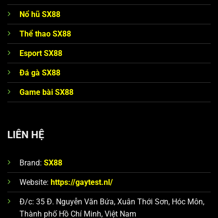
Nổ hũ SX88
Thể thao SX88
Esport SX88
Đá gà SX88
Game bài SX88
LIÊN HỆ
Brand:
SX88
Website:
https://gaytest.nl/
Đ/c: 35 Đ. Nguyễn Văn Bứa, Xuân Thới Sơn, Hóc Môn,
Thành phố Hồ Chí Minh, Việt Nam