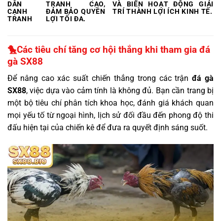
DẪN
TRANH CAO,
VÀ BIẾN HOẠT ĐỘNG GIẢI
CẠNH
ĐẢM BẢO QUYỀN
TRÍ THÀNH LỢI ÍCH KINH TẾ.
TRANH
LỢI TỐI ĐA.
🐤Các tiêu chí tăng cơ hội thắng khi tham gia đá
gà SX88
Để nâng cao xác suất chiến thắng trong các trận
đá gà
SX88
, việc dựa vào cảm tính là không đủ. Bạn cần trang bị
một bộ tiêu chí phân tích khoa học, đánh giá khách quan
mọi yếu tố từ ngoại hình, lịch sử đối đầu đến phong độ thi
đấu hiện tại của chiến kê để đưa ra quyết định sáng suốt.