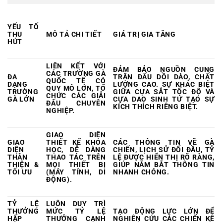
YẾU TỐ
THU
MÔ TẢ CHI TIẾT
GIÁ TRỊ GIA TĂNG
HÚT
LIÊN KẾT VỚI
ĐẢM BẢO NGUỒN CUNG
CÁC TRƯỜNG GÀ
ĐA
TRẬN ĐẤU DỒI DÀO, CHẤT
QUỐC TẾ CÓ
DẠNG
LƯỢNG CAO. SỰ KHÁC BIỆT
QUY MÔ LỚN, TỔ
TRƯỜNG
GIỮA CỰA SẮT TỐC ĐỘ VÀ
CHỨC CÁC GIẢI
GÀ LỚN
CỰA DAO SINH TỬ TẠO SỰ
ĐẤU CHUYÊN
KÍCH THÍCH RIÊNG BIỆT.
NGHIỆP.
GIAO DIỆN
GIAO
THIẾT KẾ KHOA
CÁC THÔNG TIN VỀ GÀ
DIỆN
HỌC, DỄ DÀNG
CHIẾN, LỊCH SỬ ĐỐI ĐẦU, TỶ
THÂN
THAO TÁC TRÊN
LỆ ĐƯỢC HIỂN THỊ RÕ RÀNG,
THIỆN &
MỌI THIẾT BỊ
GIÚP NẮM BẮT THÔNG TIN
TỐI ƯU
(MÁY TÍNH, DI
NHANH CHÓNG.
ĐỘNG).
TỶ LỆ
LUÔN DUY TRÌ
THƯỞNG
MỨC TỶ LỆ
TẠO ĐỘNG LỰC LỚN ĐỂ
HẤP
THƯỞNG CẠNH
NGHIÊN CỨU CÁC CHIẾN KÊ