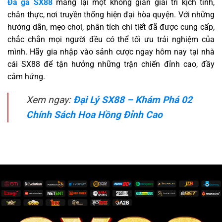
Đá gà SX88
mang lại một không gian giải trí kịch tính,
chân thực, nơi truyền thống hiện đại hòa quyện. Với những
hướng dẫn, mẹo chơi, phân tích chi tiết đã được cung cấp,
chắc chắn mọi người đều có thể tối ưu trải nghiệm của
mình. Hãy gia nhập vào sảnh cược ngay hôm nay tại nhà
cái SX88 để tận hưởng những trận chiến đỉnh cao, đầy
cảm hứng.
Xem ngay:
Đại Lý SX88 – Khám Phá 02
Chính Sách Hoa Hồng Đỉnh Cao