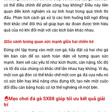
có thể điều chỉnh để phản công hay không? Điều này liên
quan đến kinh nghiệm và sự linh hoạt trong quá trình thi
đấu. Phân tích cách gà xử lý các tình huống bất ngờ đồng
thời khắc chế đối thủ sẽ giúp bạn dự đoán được tính hiệu
quả của nó khi đối mặt với các kịch bản khác nhau.
⚖️So sánh tương quan sức mạnh giữa hai chiến kê
Đừng chỉ tập trung vào một con gà, hãy đặt cả hai chú gà
lên bàn cân để so sánh toàn diện về tương quan sức
mạnh. Xem xét các yếu tố như kích thước, cân nặng, tốc độ
và lối đá của chúng có khắc chế lẫn nhau hay không. Ví dụ,
một con gà đòn có thể khắc chế một con gà đá cựa nếu nó
có sức bền hay khả năng chịu đựng tốt, tạo nên một cuộc
đối đầu cân bằng hoặc có lợi thế nghiêng về một bên.
🐣Mẹo chơi đá gà SX88 giúp tối ưu kết quả giải
trí