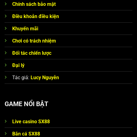
Chính sách bảo mật
Điều khoản điều kiện
Khuyến mãi
Chơi có trách nhiệm
Đối tác chiến lược
Đại lý
Tác giả:
Lucy Nguyễn
GAME NỔI BẬT
Live casino SX88
Bắn cá SX88