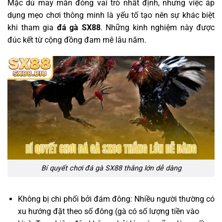
Mặc dù may mắn đóng vai trò nhất định, nhưng việc áp
dụng mẹo chơi thông minh là yếu tố tạo nên sự khác biệt
khi tham gia
đá gà SX88
. Những kinh nghiệm này được
đúc kết từ cộng đồng đam mê lâu năm.
Bí quyết chơi đá gà SX88 thắng lớn dễ dàng
Không bị chi phối bởi đám đông: Nhiều người thường có
xu hướng đặt theo số đông (gà có số lượng tiền vào